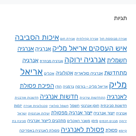
תגיות
איכות הסביבה
אגירה מבוססת חול
אגירה קהילתית
אגירת חום
איש העסקים אריאל מליק
אנרגיה
אנרגיה
אנרגיה ירוקה
חשמלית
אנרגיה
אנרגיה מבוזרת
אריאל
מתחדשת
אקולוגיה
אנרגיה סולארית
אקלים
מליק
הפיכת פסולת
אריאל מליק - בורסה
גרמניה
הודו
חדשות אנרגיה
לאנרגיה
התחדשות עירונית
חדשנות אורבנית
חדשנות סביבתית
חוסן אנרגטי
חשמל
יזמות
חשמל סולארי
טכנולוגיות אגירה
ייצור אנרגיה מפסולת
ייצור אנרגיה
אנרגיה
יעילות אנרגטית
ישראל
מתקנים לייצור אנרגיה
מימן
משבר האקלים
ירוקה
מבנים חכמים
סביבה בת
פסולת לאנרגיה
פסולת
פסולת לאנרגיה באפריקה
קיימא