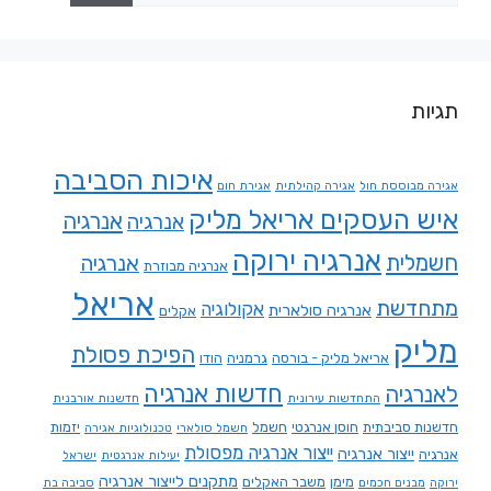
תגיות
איכות הסביבה
אגירה מבוססת חול
אגירה קהילתית
אגירת חום
איש העסקים אריאל מליק
אנרגיה
אנרגיה
אנרגיה ירוקה
חשמלית
אנרגיה
אנרגיה מבוזרת
אריאל
מתחדשת
אקולוגיה
אנרגיה סולארית
אקלים
מליק
הפיכת פסולת
אריאל מליק - בורסה
גרמניה
הודו
חדשות אנרגיה
לאנרגיה
התחדשות עירונית
חדשנות אורבנית
חדשנות סביבתית
חוסן אנרגטי
חשמל
יזמות
חשמל סולארי
טכנולוגיות אגירה
ייצור אנרגיה מפסולת
ייצור אנרגיה
אנרגיה
יעילות אנרגטית
ישראל
מתקנים לייצור אנרגיה
מימן
משבר האקלים
ירוקה
מבנים חכמים
סביבה בת