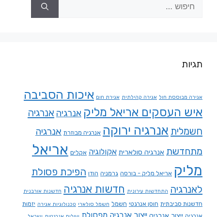
תגיות
איכות הסביבה
אגירה מבוססת חול
אגירה קהילתית
אגירת חום
איש העסקים אריאל מליק
אנרגיה
אנרגיה
אנרגיה ירוקה
חשמלית
אנרגיה
אנרגיה מבוזרת
אריאל
מתחדשת
אקולוגיה
אנרגיה סולארית
אקלים
מליק
הפיכת פסולת
אריאל מליק - בורסה
גרמניה
הודו
חדשות אנרגיה
לאנרגיה
התחדשות עירונית
חדשנות אורבנית
חדשנות סביבתית
חוסן אנרגטי
חשמל
יזמות
חשמל סולארי
טכנולוגיות אגירה
ייצור אנרגיה מפסולת
ייצור אנרגיה
אנרגיה
יעילות אנרגטית
ישראל