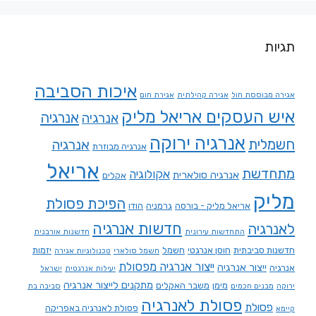
תגיות
איכות הסביבה
אגירה מבוססת חול
אגירה קהילתית
אגירת חום
איש העסקים אריאל מליק
אנרגיה
אנרגיה
אנרגיה ירוקה
חשמלית
אנרגיה
אנרגיה מבוזרת
אריאל
מתחדשת
אקולוגיה
אנרגיה סולארית
אקלים
מליק
הפיכת פסולת
אריאל מליק - בורסה
גרמניה
הודו
חדשות אנרגיה
לאנרגיה
התחדשות עירונית
חדשנות אורבנית
חדשנות סביבתית
חוסן אנרגטי
חשמל
יזמות
חשמל סולארי
טכנולוגיות אגירה
ייצור אנרגיה מפסולת
ייצור אנרגיה
אנרגיה
יעילות אנרגטית
ישראל
מתקנים לייצור אנרגיה
מימן
משבר האקלים
ירוקה
מבנים חכמים
סביבה בת
פסולת לאנרגיה
פסולת
פסולת לאנרגיה באפריקה
קיימא