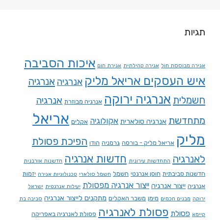
תגיות
איכות הסביבה
אגירה מבוססת חול
אגירה קהילתית
אגירת חום
איש העסקים אריאל מליק
אנרגיה
אנרגיה
אנרגיה ירוקה
חשמלית
אנרגיה
אנרגיה מבוזרת
אריאל
מתחדשת
אקולוגיה
אנרגיה סולארית
אקלים
מליק
הפיכת פסולת
אריאל מליק - בורסה
גרמניה
הודו
חדשות אנרגיה
לאנרגיה
התחדשות עירונית
חדשנות אורבנית
חדשנות סביבתית
חוסן אנרגטי
חשמל
יזמות
חשמל סולארי
טכנולוגיות אגירה
ייצור אנרגיה מפסולת
ייצור אנרגיה
אנרגיה
יעילות אנרגטית
ישראל
מתקנים לייצור אנרגיה
מימן
משבר האקלים
ירוקה
מבנים חכמים
סביבה בת
פסולת לאנרגיה
פסולת
פסולת לאנרגיה באפריקה
קיימא