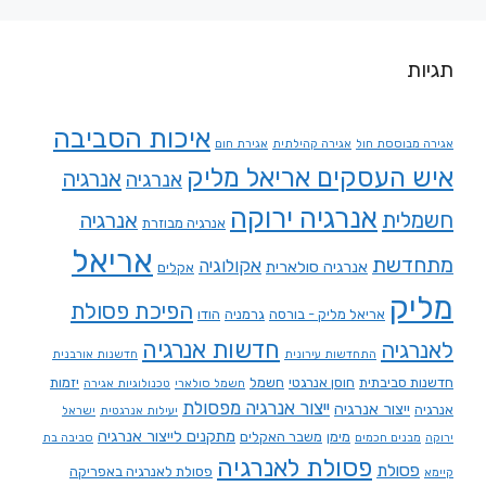
תגיות
איכות הסביבה
אגירה מבוססת חול
אגירה קהילתית
אגירת חום
איש העסקים אריאל מליק
אנרגיה
אנרגיה
אנרגיה ירוקה
חשמלית
אנרגיה
אנרגיה מבוזרת
אריאל
מתחדשת
אקולוגיה
אנרגיה סולארית
אקלים
מליק
הפיכת פסולת
אריאל מליק - בורסה
גרמניה
הודו
חדשות אנרגיה
לאנרגיה
התחדשות עירונית
חדשנות אורבנית
חדשנות סביבתית
חוסן אנרגטי
חשמל
יזמות
חשמל סולארי
טכנולוגיות אגירה
ייצור אנרגיה מפסולת
ייצור אנרגיה
אנרגיה
יעילות אנרגטית
ישראל
מתקנים לייצור אנרגיה
מימן
משבר האקלים
ירוקה
מבנים חכמים
סביבה בת
פסולת לאנרגיה
פסולת
פסולת לאנרגיה באפריקה
קיימא