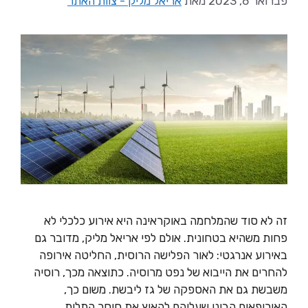
פברואר 6, 2023
מאת
אריאל מליק - צוות האתר
זה לא סוד שהמלחמה באוקראינה היא אירוע כלכלי לא
פחות משהיא בטחונית. אולם לפי אריאל מליק, מדובר גם
באירוע אנרגטי: לאור הפלישה הרוסית, החליטה אירופה
להחרים את הייבוא של נפט מרוסיה. כתוצאה מכך, רוסיה
משבשת גם את האספקה של גז ליבשת. משום כך,
האירופאים הבינו שעליהם להאיץ את חוסר התלות