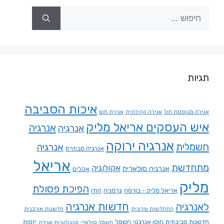
תגיות
איכות הסביבה
אגירה מבוססת חול
אגירה קהילתית
אגירת חום
איש העסקים אריאל מליק
אנרגיה
אנרגיה
אנרגיה ירוקה
חשמלית
אנרגיה
אנרגיה מבוזרת
אריאל
מתחדשת
אקולוגיה
אנרגיה סולארית
אקלים
מליק
הפיכת פסולת
אריאל מליק - בורסה
גרמניה
הודו
חדשות אנרגיה
לאנרגיה
התחדשות עירונית
חדשנות אורבנית
חדשנות סביבתית
חוסן אנרגטי
חשמל
יזמות
חשמל סולארי
טכנולוגיות אגירה