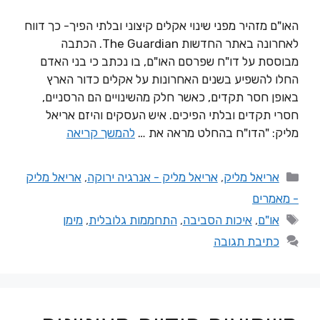
האו"ם מזהיר מפני שינוי אקלים קיצוני ובלתי הפיך- כך דווח
לאחרונה באתר החדשות The Guardian. הכתבה
מבוססת על דו"ח שפרסם האו"ם, בו נכתב כי בני האדם
החלו להשפיע בשנים האחרונות על אקלים כדור הארץ
באופן חסר תקדים, כאשר חלק מהשינויים הם הרסניים,
חסרי תקדים ובלתי הפיכים. איש העסקים והיזם אריאל
מליק: "הדו"ח בהחלט מראה את …
להמשך קריאה
אריאל מליק
,
אריאל מליק - אנרגיה ירוקה
,
אריאל מליק
- מאמרים
או"ם
,
איכות הסביבה
,
התחממות גלובלית
,
מימן
כתיבת תגובה