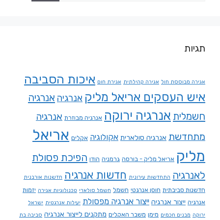
תגיות
איכות הסביבה
אגירה מבוססת חול
אגירה קהילתית
אגירת חום
איש העסקים אריאל מליק
אנרגיה
אנרגיה
אנרגיה ירוקה
חשמלית
אנרגיה
אנרגיה מבוזרת
אריאל
מתחדשת
אקולוגיה
אנרגיה סולארית
אקלים
מליק
הפיכת פסולת
אריאל מליק - בורסה
גרמניה
הודו
חדשות אנרגיה
לאנרגיה
התחדשות עירונית
חדשנות אורבנית
חדשנות סביבתית
חוסן אנרגטי
חשמל
יזמות
חשמל סולארי
טכנולוגיות אגירה
ייצור אנרגיה מפסולת
ייצור אנרגיה
אנרגיה
יעילות אנרגטית
ישראל
מתקנים לייצור אנרגיה
מימן
משבר האקלים
ירוקה
מבנים חכמים
סביבה בת