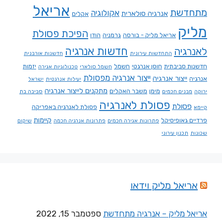
אריאל
מתחדשת
אקולוגיה
אנרגיה סולארית
אקלים
מליק
הפיכת פסולת
אריאל מליק - בורסה
גרמניה
הודו
חדשות אנרגיה
לאנרגיה
התחדשות עירונית
חדשנות אורבנית
חדשנות סביבתית
חוסן אנרגטי
חשמל
יזמות
חשמל סולארי
טכנולוגיות אגירה
ייצור אנרגיה מפסולת
ייצור אנרגיה
אנרגיה
יעילות אנרגטית
ישראל
מתקנים לייצור אנרגיה
מימן
משבר האקלים
ירוקה
מבנים חכמים
סביבה בת
פסולת לאנרגיה
פסולת
פסולת לאנרגיה באפריקה
קיימא
קיימות
פרדיים גאופיסיקל
פתרונות אגירה חכמים
פתרונות אנרגיה חכמה
שיקום
שכונות
תכנון עירוני
אריאל מליק וידאו
אריאל מליק – אנרגיה מתחדשת
ספטמבר 15, 2022