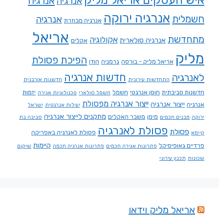
אנרגיה
אנרגיה
אנרגיה ירוקה
חשמלית
אנרגיה
אנרגיה מבוזרת
אריאל
מתחדשת
אקולוגיה
אנרגיה סולארית
אקלים
מליק
הפיכת פסולת
אריאל מליק - בורסה
גרמניה
הודו
חדשות אנרגיה
לאנרגיה
התחדשות עירונית
חדשנות אורבנית
חדשנות סביבתית
חוסן אנרגטי
חשמל
יזמות
חשמל סולארי
טכנולוגיות אגירה
ייצור אנרגיה מפסולת
ייצור אנרגיה
אנרגיה
יעילות אנרגטית
ישראל
מתקנים לייצור אנרגיה
מימן
משבר האקלים
ירוקה
מבנים חכמים
סביבה בת
פסולת לאנרגיה
פסולת
פסולת לאנרגיה באפריקה
קיימא
קיימות
פרדיים גאופיסיקל
פתרונות אגירה חכמים
פתרונות אנרגיה חכמה
שיקום
שכונות
תכנון עירוני
אריאל מליק וידאו