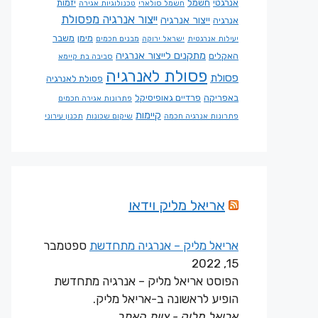
אנרגטי
חשמל
יזמות
חשמל סולארי
טכנולוגיות אגירה
ייצור אנרגיה מפסולת
ייצור אנרגיה
אנרגיה
מימן
משבר
יעילות אנרגטית
ישראל ירוקה
מבנים חכמים
מתקנים לייצור אנרגיה
האקלים
סביבה בת קיימא
פסולת לאנרגיה
פסולת
פסולת לאנרגיה
באפריקה
פרדיים גאופיסיקל
פתרונות אגירה חכמים
קיימות
פתרונות אנרגיה חכמה
שיקום שכונות
תכנון עירוני
אריאל מליק וידאו
אריאל מליק – אנרגיה מתחדשת
ספטמבר
15, 2022
הפוסט אריאל מליק – אנרגיה מתחדשת
הופיע לראשונה ב-אריאל מליק.
אריאל מליק - צוות האתר