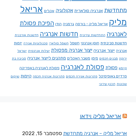
אריאל
מתחדשת
אקולוגיה
אנרגיה סולארית
אקלים
מליק
הפיכת פסולת
אריאל מליק - בורסה
גרמניה
הודו
חדשות אנרגיה
לאנרגיה
התחדשות עירונית
חדשנות אורבנית
חדשנות סביבתית
חוסן אנרגטי
חשמל
יזמות
חשמל סולארי
טכנולוגיות אגירה
ייצור אנרגיה מפסולת
ייצור אנרגיה
אנרגיה
יעילות אנרגטית
ישראל
מתקנים לייצור אנרגיה
מימן
משבר האקלים
ירוקה
מבנים חכמים
סביבה בת
פסולת לאנרגיה
פסולת
פסולת לאנרגיה באפריקה
קיימא
קיימות
פרדיים גאופיסיקל
פתרונות אגירה חכמים
פתרונות אנרגיה חכמה
שיקום
שכונות
תכנון עירוני
אריאל מליק וידאו
אריאל מליק – אנרגיה מתחדשת
ספטמבר 15, 2022