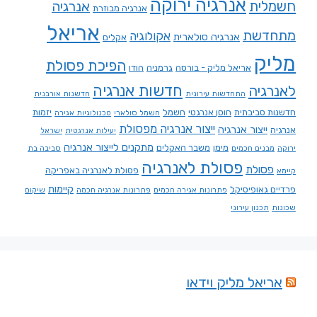
אנרגיה ירוקה
חשמלית
אנרגיה
אנרגיה מבוזרת
אריאל
מתחדשת
אקולוגיה
אנרגיה סולארית
אקלים
מליק
הפיכת פסולת
אריאל מליק - בורסה
גרמניה
הודו
חדשות אנרגיה
לאנרגיה
התחדשות עירונית
חדשנות אורבנית
חדשנות סביבתית
חוסן אנרגטי
חשמל
יזמות
חשמל סולארי
טכנולוגיות אגירה
ייצור אנרגיה מפסולת
ייצור אנרגיה
אנרגיה
יעילות אנרגטית
ישראל
מתקנים לייצור אנרגיה
מימן
משבר האקלים
ירוקה
מבנים חכמים
סביבה בת
פסולת לאנרגיה
פסולת
פסולת לאנרגיה באפריקה
קיימא
קיימות
פרדיים גאופיסיקל
פתרונות אגירה חכמים
פתרונות אנרגיה חכמה
שיקום
שכונות
תכנון עירוני
אריאל מליק וידאו