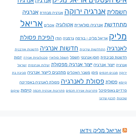
אנרגיה
אנרגיה
אנרגיה ירוקה
חשמלית
אנרגיה
אנרגיה מבוזרת
אריאל
מתחדשת
אקולוגיה
אנרגיה סולארית
אקלים
מליק
הפיכת פסולת
אריאל מליק - בורסה
גרמניה
הודו
חדשות אנרגיה
לאנרגיה
התחדשות עירונית
חדשנות אורבנית
חדשנות סביבתית
חוסן אנרגטי
חשמל
יזמות
חשמל סולארי
טכנולוגיות אגירה
ייצור אנרגיה מפסולת
ייצור אנרגיה
אנרגיה
יעילות אנרגטית
ישראל
מתקנים לייצור אנרגיה
מימן
משבר האקלים
ירוקה
מבנים חכמים
סביבה בת
פסולת לאנרגיה
פסולת
פסולת לאנרגיה באפריקה
קיימא
קיימות
פרדיים גאופיסיקל
פתרונות אגירה חכמים
פתרונות אנרגיה חכמה
שיקום
שכונות
תכנון עירוני
אריאל מליק וידאו