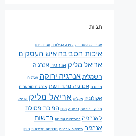
תגיות
אגירה מבוססת חול
אגירה קהילתית
אגירת חום
איכות הסביבה
איש העסקים
אריאל מליק
אנרגיה
אנרגיה
אנרגיה ירוקה
חשמלית
אנרגיה
אנרגיה מתחדשת
אנרגיה סולארית
מבוזרת
אריאל מליק
אקולוגיה
אקלים
אריאל
הפיכת פסולת
מליק - בורסה
גרמניה
הודו
חדשות
לאנרגיה
התחדשות עירונית
אנרגיה
חדשנות סביבתית
חוסן
חדשנות אורבנית