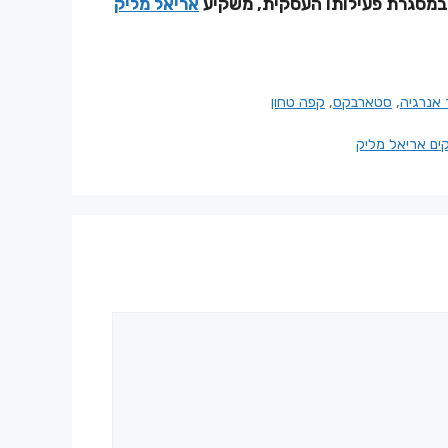
במסגרת פעילותו העסקית, משקיע
אריאל מליק
 אנרגיה
,
סטארבקס
,
קפה טחון