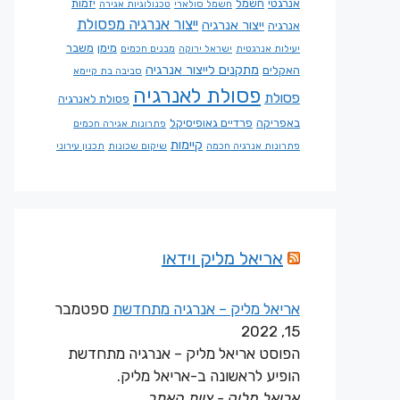
אנרגטי
חשמל
יזמות
חשמל סולארי
טכנולוגיות אגירה
ייצור אנרגיה מפסולת
ייצור אנרגיה
אנרגיה
מימן
משבר
יעילות אנרגטית
ישראל ירוקה
מבנים חכמים
מתקנים לייצור אנרגיה
האקלים
סביבה בת קיימא
פסולת לאנרגיה
פסולת
פסולת לאנרגיה
באפריקה
פרדיים גאופיסיקל
פתרונות אגירה חכמים
קיימות
פתרונות אנרגיה חכמה
שיקום שכונות
תכנון עירוני
אריאל מליק וידאו
אריאל מליק – אנרגיה מתחדשת
ספטמבר
15, 2022
הפוסט אריאל מליק – אנרגיה מתחדשת
הופיע לראשונה ב-אריאל מליק.
אריאל מליק - צוות האתר