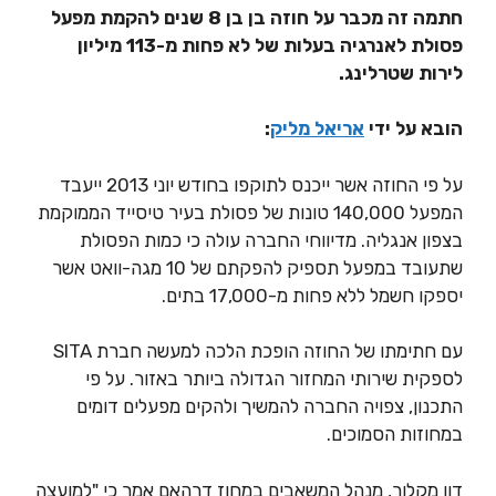
חתמה זה מכבר על חוזה בן בן 8 שנים להקמת מפעל
פסולת לאנרגיה בעלות של לא פחות מ-113 מיליון
לירות שטרלינג.
הובא על ידי
אריאל מליק
:
על פי החוזה אשר ייכנס לתוקפו בחודש יוני 2013 ייעבד
המפעל 140,000 טונות של פסולת בעיר טיסייד הממוקמת
בצפון אנגליה. מדיווחי החברה עולה כי כמות הפסולת
שתעובד במפעל תספיק להפקתם של 10 מגה-וואט אשר
יספקו חשמל ללא פחות מ-17,000 בתים.
עם חתימתו של החוזה הופכת הלכה למעשה חברת SITA
לספקית שירותי המחזור הגדולה ביותר באזור. על פי
התכנון, צפויה החברה להמשיך ולהקים מפעלים דומים
במחוזות הסמוכים.
דון מקלור, מנהל המשאבים במחוז דרהאם אמר כי "למועצה