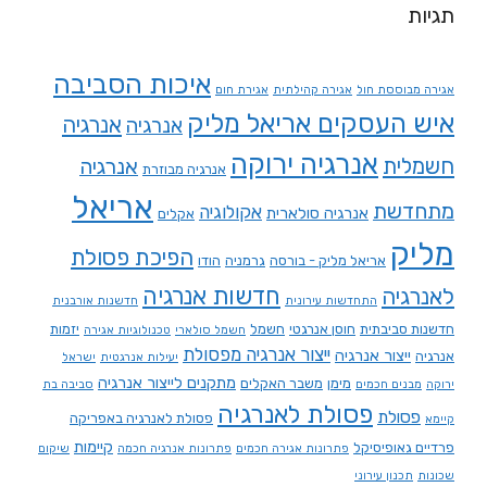
תגיות
איכות הסביבה
אגירה מבוססת חול
אגירה קהילתית
אגירת חום
איש העסקים אריאל מליק
אנרגיה
אנרגיה
אנרגיה ירוקה
חשמלית
אנרגיה
אנרגיה מבוזרת
אריאל
מתחדשת
אקולוגיה
אנרגיה סולארית
אקלים
מליק
הפיכת פסולת
אריאל מליק - בורסה
גרמניה
הודו
חדשות אנרגיה
לאנרגיה
התחדשות עירונית
חדשנות אורבנית
חדשנות סביבתית
חוסן אנרגטי
חשמל
יזמות
חשמל סולארי
טכנולוגיות אגירה
ייצור אנרגיה מפסולת
ייצור אנרגיה
אנרגיה
יעילות אנרגטית
ישראל
מתקנים לייצור אנרגיה
מימן
משבר האקלים
ירוקה
מבנים חכמים
סביבה בת
פסולת לאנרגיה
פסולת
פסולת לאנרגיה באפריקה
קיימא
קיימות
פרדיים גאופיסיקל
פתרונות אגירה חכמים
פתרונות אנרגיה חכמה
שיקום
שכונות
תכנון עירוני