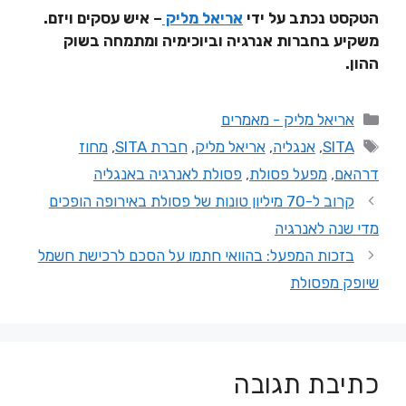
הטקסט נכתב על ידי
אריאל מליק
–
איש עסקים ויזם.
משקיע בחברות אנרגיה וביוכימיה ומתמחה בשוק
ההון
.
אריאל מליק - מאמרים
SITA
,
אנגליה
,
אריאל מליק
,
חברת SITA
,
מחוז
דרהאם
,
מפעל פסולת
,
פסולת לאנרגיה באנגליה
קרוב ל-70 מיליון טונות של פסולת באירופה הופכים
מדי שנה לאנרגיה
בזכות המפעל: בהוואי חתמו על הסכם לרכישת חשמל
שיופק מפסולת
כתיבת תגובה