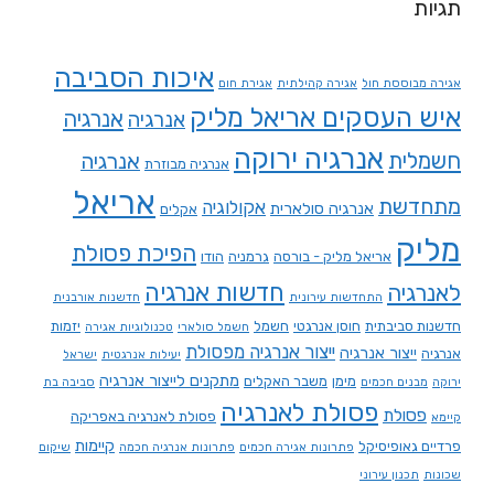
תגיות
איכות הסביבה
אגירה מבוססת חול
אגירה קהילתית
אגירת חום
איש העסקים אריאל מליק
אנרגיה
אנרגיה
אנרגיה ירוקה
חשמלית
אנרגיה
אנרגיה מבוזרת
אריאל
מתחדשת
אקולוגיה
אנרגיה סולארית
אקלים
מליק
הפיכת פסולת
אריאל מליק - בורסה
גרמניה
הודו
חדשות אנרגיה
לאנרגיה
התחדשות עירונית
חדשנות אורבנית
חדשנות סביבתית
חוסן אנרגטי
חשמל
יזמות
חשמל סולארי
טכנולוגיות אגירה
ייצור אנרגיה מפסולת
ייצור אנרגיה
אנרגיה
יעילות אנרגטית
ישראל
מתקנים לייצור אנרגיה
מימן
משבר האקלים
ירוקה
מבנים חכמים
סביבה בת
פסולת לאנרגיה
פסולת
פסולת לאנרגיה באפריקה
קיימא
קיימות
פרדיים גאופיסיקל
פתרונות אגירה חכמים
פתרונות אנרגיה חכמה
שיקום
שכונות
תכנון עירוני