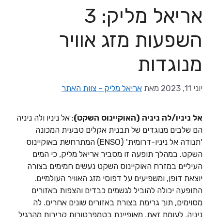
אריאל מליק: 3
השפעות מזג אוויר
מנוגדות
יוני 11, 2023
מאת
אריאל מליק - צוות האתר
אל ניניו/לה ניניה (האוקיינוס השקט)
: אל ניניו ולה ניניה
הם שלבים מנוגדים של תבנית אקלים טבעית המכונה
'תנודה אל ניניו-דרומית' (ENSO) המתרחשת באוקיינוס
השקט. במהלך תופעה זו מסביר אריאל מליק, כי המים
העיליים במזרח האוקיינוס השקט נעשים חמימים בצורה
יוצאת דופן, ומשפיעים על דפוסי מזג האוויר העולמיים.
התופעה יכולה להוביל לגשמים כבדים והצפות באזורים
מסוימים, תוך גרימת בצורת באזורים שונים אחרים. לה
ניניה, לעומת זאת, מאופיינת בטמפרטורות קרירות מהרגיל