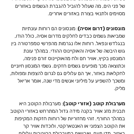
של פני הים, מה שעלול להוביל להגברת הגשמים באזורים
מסוימים ולתנאי בצורת באזורים אחרים.
מונסונים (דרום אסיה)
: מונסונים הם רוחות עונתיות
שמביאות גשמים כבדים לחלקים מדרום אסיה, כולל הודו,
בנגלדש ונפאל. רוחות אלו נגרמות מהפרשי טמפרטורה בין
גוש היבשה של אסיה והאוקיינוס ההודי. במהלך עונת
המונסון בקיץ, אוויר חם ולח מהאוקיינוס זורם פנימה,
וכתוצאה מכך מופיעים גשמים חזקים. גשמי המונסון חיוניים
לחקלאות באזור, אך הם עלולים גם לגרום להצפות ומפולות,
ומשכך להשפיע על מיליוני אנשים מדי שנה, אומר אריאל
מליק.
מערבולת קוטב (אזורי קוטב)
: מערבולת הקוטב היא
תבנית מזג אוויר בקנה מידה גדול המתרחש באזורי הקוטב
במהלך החורף. זוהי מחזוריות של רוחות חזקות המקיפות
את הקוטב הצפוני או האנטארקטי, ולוכדות אוויר קר
באזור. מדי פעם, שיבושים במערבולת הקוטבית עלולים