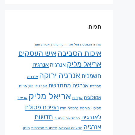
תגיות
אגירה מבוססת חול
אגירה קהילתית
אגירת חום
איכות הסביבה
איש העסקים
אריאל מליק
אנרגיה
אנרגיה
אנרגיה ירוקה
חשמלית
אנרגיה
אנרגיה מתחדשת
אנרגיה סולארית
מבוזרת
אריאל מליק
אקולוגיה
אקלים
אריאל
הפיכת פסולת
מליק - בורסה
גרמניה
הודו
חדשות
לאנרגיה
התחדשות עירונית
אנרגיה
חדשנות סביבתית
חוסן
חדשנות אורבנית