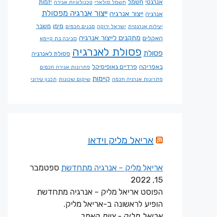
אנרגטי
חשמל
יזמות
חשמל סולארי
טכנולוגיות אגירה
ייצור אנרגיה מפסולת
ייצור אנרגיה
אנרגיה
מימן
משבר
יעילות אנרגטית
ישראל ירוקה
מבנים חכמים
מתקנים לייצור אנרגיה
האקלים
סביבה בת קיימא
פסולת לאנרגיה
פסולת
פסולת לאנרגיה
באפריקה
פרדיים גאופיסיקל
פתרונות אגירה חכמים
קיימות
פתרונות אנרגיה חכמה
שיקום שכונות
תכנון עירוני
אריאל מליק וידאו
אריאל מליק – אנרגיה מתחדשת
ספטמבר
15, 2022
הפוסט אריאל מליק – אנרגיה מתחדשת
הופיע לראשונה ב-אריאל מליק.
אריאל מליק - צוות האתר