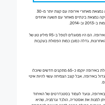
למרות הגידול המשמעותי בתחום בסין וההתפתחות ביפן, אסיה נמצאת מאחורי אירופה עם קצת יותר מ-30
יקה נמצאת בינתיים מאחור עם תשעה אחוזים
ב-2014.
באמצע 2013, כ-520 מתקנים לייצור אנרגיה מפסולת פעלו באירופה. הם היו מסוגלים לטפל ב-95 מיליון טון של
אחרונות, גדלה כמובן כמות הפסולת בעקבות
התחזית לחמש השנים הבאות היא שבשוק ייצור האנרגיה מפסולת באירופה יוקמו כ-65 מתקנים חדשים שיוכלו
להמשיך ולגדול באירופה, אבל קצב הצמיחה עשוי להיות איטי
באירופה, ונועד לעמוד בסטנדרטים של האיחוד
שכאלה ניתן למנות את אוסטריה, הולנד וגרמניה, שהיא