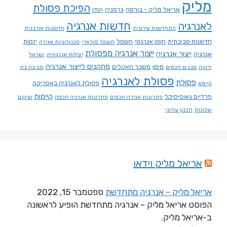
מליק
הפיכת פסולת
אריאל מליק - בורסה
גרמניה
הודו
חדשות אנרגיה
לאנרגיה
התחדשות עירונית
חדשנות אורבנית
חדשנות סביבתית
חוסן אנרגטי
חשמל
יזמות
חשמל סולארי
טכנולוגיות אגירה
ייצור אנרגיה מפסולת
ייצור אנרגיה
אנרגיה
יעילות אנרגטית
ישראל
מתקנים לייצור אנרגיה
מימן
משבר האקלים
ירוקה
מבנים חכמים
סביבה בת
פסולת לאנרגיה
פסולת
פסולת לאנרגיה באפריקה
קיימא
קיימות
פרדיים גאופיסיקל
פתרונות אגירה חכמים
פתרונות אנרגיה חכמה
שיקום
שכונות
תכנון עירוני
אריאל מליק וידאו
אריאל מליק – אנרגיה מתחדשת
ספטמבר 15, 2022
הפוסט אריאל מליק – אנרגיה מתחדשת הופיע לראשונה
ב-אריאל מליק.