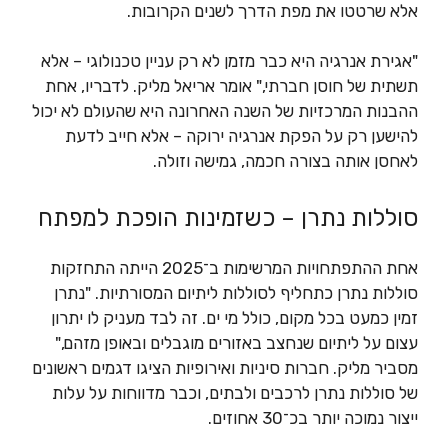
אלא שרטטו את מפת הדרך לשנים הקרובות.
"אגירת אנרגיה היא כבר מזמן לא רק עניין טכנולוגי – אלא
תשתית של חוסן חברתי," אומר אריאל מליק. לדבריו, אחת
ההבנות המרכזיות של השנה האחרונה היא שהעולם לא יכול
להישען רק על הפקת אנרגיה ירוקה – אלא חייב לדעת
לאחסן אותה בצורה חכמה, גמישה וזולה.
סוללות נתרן – כשזמינות הופכת למפתח
אחת ההתפתחויות המרשימות ב־2025 הייתה התחזקות
סוללות נתרן כתחליף לסוללות ליתיום המסורתיות. "נתרן
זמין כמעט בכל מקום, כולל מי ים. זה לבד מעניק לו יתרון
עצום על ליתיום שנחצב באזורים מוגבלים ובאופן מזהם,"
מסביר מליק. חברות סיניות ואירופיות הציגו דגמים ראשונים
של סוללות נתרן לרכבים ולבתים, וכבר מדווחות על עלות
ייצור נמוכה יותר בכ־30 אחוזים.