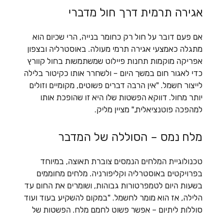
אגירה תרמית דרך חול מדברי
אם פעם דובר על חול רק כחומר בנייה, הרי שכיום הוא
מתגלה כאמצעי אגירה תרמי מעולה. באוסטרליה ובצפון
אפריקה מוקמות תחנות פיילוט שמשתמשות בחול קוורץ
כדי לאגור חום במשך היום – ולשחרר אותו כקיטור בלילה
לייצור חשמל. "אין הרבה דברים פשוטים, מקומיים וזולים
יותר מחול. דווקא הפשטות שלו היא זו שהופכת אותו
למהפכה פוטנציאלית," מציין מליק.
מלח נמס – הסוללה של המדבר
טכנולוגיית המלחים הנמסים צוברת תאוצה, במיוחד
בפרויקטים באוסטרליה וקליפורניה. מלחים מחוממים
בשעות היום לטמפרטורות גבוהות, ושומרים את החום עד
הלילה, אז הוא מומר לחשמל. "במקום להשקיע בעוד ועוד
סוללות ליתיום – אפשר פשוט לחמם מלח. הפשטות של