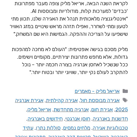
לקראת השנה הבאה, אריאל מליק צופה מעבר מפתרונות
'כבדים' למערכות קלות, מודולריות ומבוססות AI.
"אינטליגנציה מלאכותית תנהל את האגירה שלנו, תכוון מתי
לטעון ומתי לשחרר, ואפילו תזהה מראש שינויים במזג האוויר
שישפיעו על הצריכה וההפקה. הגמישות היא שם המשחק."
מליק מסכם בגישה אופטימית: "העולם לא מחכה למהפכות
גדולות, אלא מחפש פתרונות יצירתיים, מקומיים וישימים.
ככל שנשכיל לאחסן אנרגיה בצורה חכמה יותר – נוכל
להתקרב לעולם נקי יותר, שוויוני יותר ובטוח יותר."
אריאל מליק - מאמרים
אגירה מבוססת חול
,
אגירה קהילתית
,
אגירת אנרגיה
2025
,
אגירת חום
,
אנרגיה מתחדשת
,
אריאל מליק
,
חדשנות באנרגיה
,
חוסן אנרגטי
,
חידושים באנרגיה
,
טכנולוגיות אגירה
,
מלחים נמסים
,
סוללות נתרן
,
עתיד