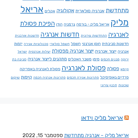
אריאל
מתחדשת
אקולוגיה
אנרגיה סולארית
אקלים
מליק
הפיכת פסולת
אריאל מליק - בורסה
גרמניה
הודו
חדשות אנרגיה
לאנרגיה
התחדשות עירונית
חדשנות אורבנית
חדשנות סביבתית
חוסן אנרגטי
חשמל
יזמות
חשמל סולארי
טכנולוגיות אגירה
ייצור אנרגיה מפסולת
ייצור אנרגיה
אנרגיה
יעילות אנרגטית
ישראל
מתקנים לייצור אנרגיה
מימן
משבר האקלים
ירוקה
מבנים חכמים
סביבה בת
פסולת לאנרגיה
פסולת
פסולת לאנרגיה באפריקה
קיימא
קיימות
פרדיים גאופיסיקל
פתרונות אגירה חכמים
פתרונות אנרגיה חכמה
שיקום
שכונות
תכנון עירוני
אריאל מליק וידאו
אריאל מליק – אנרגיה מתחדשת
ספטמבר 15, 2022