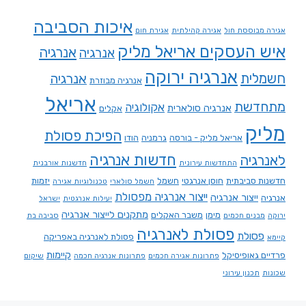
איכות הסביבה
אגירה מבוססת חול
אגירה קהילתית
אגירת חום
איש העסקים אריאל מליק
אנרגיה
אנרגיה
אנרגיה ירוקה
חשמלית
אנרגיה
אנרגיה מבוזרת
אריאל
מתחדשת
אקולוגיה
אנרגיה סולארית
אקלים
מליק
הפיכת פסולת
אריאל מליק - בורסה
גרמניה
הודו
חדשות אנרגיה
לאנרגיה
התחדשות עירונית
חדשנות אורבנית
חדשנות סביבתית
חוסן אנרגטי
חשמל
יזמות
חשמל סולארי
טכנולוגיות אגירה
ייצור אנרגיה מפסולת
ייצור אנרגיה
אנרגיה
יעילות אנרגטית
ישראל
מתקנים לייצור אנרגיה
מימן
משבר האקלים
ירוקה
מבנים חכמים
סביבה בת
פסולת לאנרגיה
פסולת
פסולת לאנרגיה באפריקה
קיימא
קיימות
פרדיים גאופיסיקל
פתרונות אגירה חכמים
פתרונות אנרגיה חכמה
שיקום
שכונות
תכנון עירוני