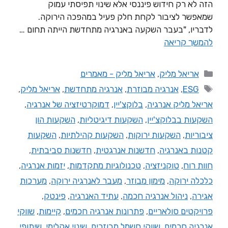
הזה לא רק חידוש פיננסי אלא שינוי תפיסתי עמוק
שמאפשר לציבור לקחת חלק פעיל במהפכה הירוקה.
לדבריו, "בעבר השקעה באנרגיה מתחדשת הייתה תחום …
להמשך קריאה
אריאל מליק
,
אריאל מליק - מאמרים
ESG
,
אנרגיה מבוזרת
,
אנרגיה מתחדשת
,
אריאל מליק
,
אריאל מליק אנרגיה
,
בלוקצ'יין
,
דמוקרטיזציה של אנרגיה
,
השקעות בבלוקצ'יין
,
השקעות דיגיטליות
,
השקעות הון
ציבוריות
,
השקעות ירוקות
,
השקעות קהילתיות
,
השקעות
קטנות באנרגיה
,
חדשנות אנרגטית
,
חדשנות סביבתית
,
חוות רוח
,
טוקניזציה
,
טכנולוגיות מתקדמות
,
יזמות אנרגיה
,
כלכלה ירוקה
,
מימון מבוזר
,
מעבר לאנרגיה ירוקה
,
מערכות
אגירה
,
ניהול אנרגיה חכמה
,
עתיד האנרגיה
,
פינטק
,
פרויקטים סולאריים
,
פתרונות אנרגיה חכמים
,
קיימות
,
שווקי
אנרגיה חכמים
,
שווקי חשמל מבוזרים
,
שינוי אקלימי
,
שיתופי