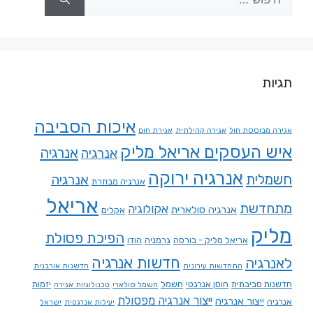
תגיות
איכות הסביבה
אגירה מבוססת חול
אגירה קהילתית
אגירת חום
איש העסקים אריאל מליק
אנרגיה
אנרגיה
אנרגיה ירוקה
חשמלית
אנרגיה
אנרגיה מבוזרת
אריאל
מתחדשת
אקולוגיה
אנרגיה סולארית
אקלים
מליק
הפיכת פסולת
אריאל מליק - בורסה
גרמניה
הודו
חדשות אנרגיה
לאנרגיה
התחדשות עירונית
חדשנות אורבנית
חדשנות סביבתית
חוסן אנרגטי
חשמל
יזמות
חשמל סולארי
טכנולוגיות אגירה
ייצור אנרגיה מפסולת
ייצור אנרגיה
אנרגיה
יעילות אנרגטית
ישראל