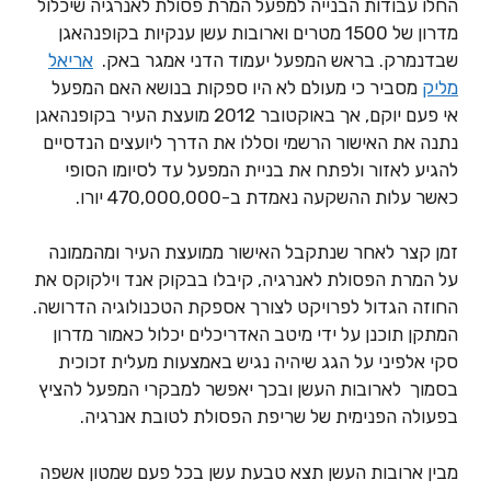
החלו עבודות הבנייה למפעל המרת פסולת לאנרגיה שיכלול
מדרון של 1500 מטרים וארובות עשן ענקיות בקופנהאגן
שבדנמרק. בראש המפעל יעמוד הדני אמגר באק.
אריאל
מליק
מסביר כי מעולם לא היו ספקות בנושא האם המפעל
אי פעם יוקם, אך באוקטובר 2012 מועצת העיר בקופנהאגן
נתנה את האישור הרשמי וסללו את הדרך ליועצים הנדסיים
להגיע לאזור ולפתח את בניית המפעל עד לסיומו הסופי
כאשר עלות ההשקעה נאמדת ב-470,000,000 יורו.
זמן קצר לאחר שנתקבל האישור ממועצת העיר ומהממונה
על המרת הפסולת לאנרגיה, קיבלו בבקוק אנד וילקוקס את
החוזה הגדול לפרויקט לצורך אספקת הטכנולוגיה הדרושה.
המתקן תוכנן על ידי מיטב האדריכלים יכלול כאמור מדרון
סקי אלפיני על הגג שיהיה נגיש באמצעות מעלית זכוכית
בסמוך לארובות העשן ובכך יאפשר למבקרי המפעל להציץ
בפעולה הפנימית של שריפת הפסולת לטובת אנרגיה.
מבין ארובות העשן תצא טבעת עשן בכל פעם שמטון אשפה