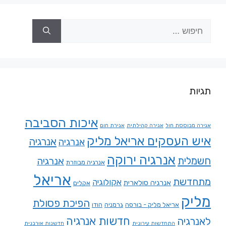
תגיות
איכות הסביבה
אגירה מבוססת חול
אגירה קהילתית
אגירת חום
איש העסקים אריאל מליק
אנרגיה
אנרגיה
אנרגיה ירוקה
חשמלית
אנרגיה
אנרגיה מבוזרת
אריאל
מתחדשת
אקולוגיה
אנרגיה סולארית
אקלים
מליק
הפיכת פסולת
אריאל מליק - בורסה
גרמניה
הודו
חדשות אנרגיה
לאנרגיה
התחדשות עירונית
חדשנות אורבנית