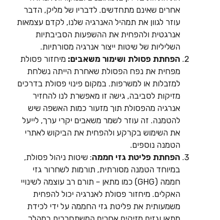
אחרים שאינם מתחדשים. לדבריו של מליק, הדבר
עוזר לגוון את תמהיל האנרגיה שלנו, לקדם עצמאות
אנרגטית ולהפחית את ההשפעות הסביבתיות
השליליות של שיטות ייצור אנרגיה מסורתיות.
הפחתת פסולת ושימור משאבים:
מיחזור פסולת
מפחית את נפח הפסולת שאחרת הייתה נשלחת
למזבלות או למשרפות. במקום פינוי פסולת בדרכים
מזיקות לסביבה, גישה זו מאפשרת לנו להחזיר
אנרגיה מהפסולת תוך מזעור כמות האשפה שיש
להטמנה. זה עוזר לשמר משאבים יקרי ערך, לייעל
את השימוש בקרקע ולהפחית את הביקוש לאתרי
הטמנה נוספים.
הפחתת פליטת גזי חממה
: שיטות ניהול פסולת,
במיוחד הטמנה מסורתית, תורמות לשחרור גזי
חממה (GHG) כמו מתאן – תורם רב עוצמה לשינויי
האקלים. מיחזור פסולת לאנרגיה יכול להפחית
משמעותית את פליטת גזי החממה על ידי לכידת
מתאן וגזים מזיקים אחרים המשתחררים במהלך